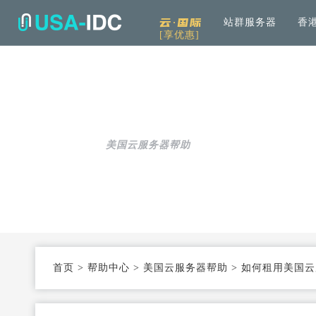
云·国际
站群服务器
香
[享优惠]
解决方案
通用
产品中心
服务
公司介绍
资讯中
通用解决方案
服务器租用
免备案高速直连
帮助中心
全
可根据具体需求和用例进行选择
加
美国云服务器帮助
云服务器
Openstack KVM架构
度
行业解决方案
高防服务器
弹性防护
针对热门行业打造的高效方案
服务器托管
T3+高配机房
数
机柜租用
支持定制
首页
>
帮助中心
>
美国云服务器帮助
>
如何租用美国云
同
大