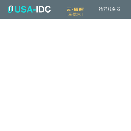
云·国际
站群服务器
[享优惠]
解决方案
通
产品中心
服
公司介绍
资讯中
通用解决方案
服务器租用
免备案高速直连
可根据具体需求和用例进行选择
云服务器
Openstack KVM架构
行业解决方案
高防服务器
弹性防护
针对热门行业打造的高效方案
服务器托管
T3+高配机房
机柜租用
支持定制