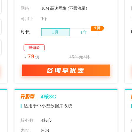
网络
10M 高速网络 (不限流量)
可用IP
1个
9折
时长
1月
1年
畅销款
79
159 元/月
￥
/月
咨询享优惠
升级型
4核8G
适用于中小型数据库系统
核心数
4核心
内存
8GB