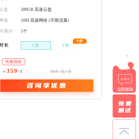
云盘
200GB 高速云盘
网络
10M 高速网络 (不限流量)
可用IP
1个
9折
时长
1月
1年
性能强劲
359
899 元/月
￥
/月
咨询享优惠