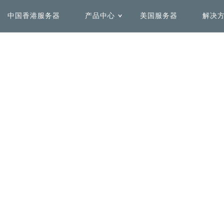
中国香港服务器
产品中心
美国服务器
解决
用解决方案
务器租用
Solutions by Use Case
Delicated Hosting
心
机房介绍
全球加速解决方案
安全防护解决方案
中国香港服务器
美国服务器
加快全球范围内访问网络速
快速、弹性、高效的一站式全
度，不受域名注册地影响
栈互联网业务安全方案
日本服务器
中国台湾服务器
菲律宾服务器
澳洲服务器
数据容灾解决方案
更多解决方案
同时保证安全和灵活性，优化
联系专业SAP架构团队为您定
大流量下的性能表现
制专属解决方案
法国服务器
英国服务器