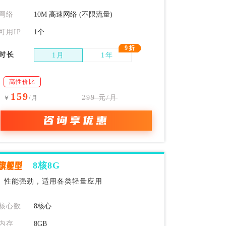
网络
10M 高速网络 (不限流量)
可用IP
1个
9折
时长
1月
1年
高性价比
159
299 元/月
￥
/月
咨询享优惠
旗舰型
8核8G
性能强劲，适用各类轻量应用
核心数
8核心
内存
8GB