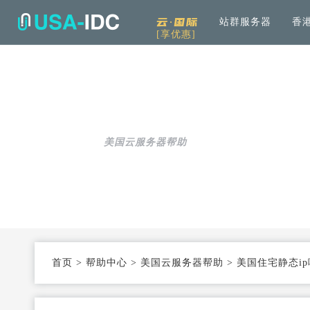
云·国际
站群服务器
香
[享优惠]
解决方案
通用
产品中心
服务
公司介绍
资讯中
通用解决方案
服务器租用
免备案高速直连
帮助中心
全
可根据具体需求和用例进行选择
加
美国云服务器帮助
云服务器
Openstack KVM架构
度
行业解决方案
高防服务器
弹性防护
针对热门行业打造的高效方案
服务器托管
T3+高配机房
数
机柜租用
支持定制
首页
>
帮助中心
>
美国云服务器帮助
>
美国住宅静态i
同
大