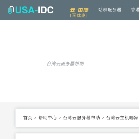
云·国际
站群服务器
香
[享优惠]
解决方案
通用
产品中心
服务
公司介绍
资讯中
通用解决方案
服务器租用
免备案高速直连
帮助中心
全
可根据具体需求和用例进行选择
加
台湾云服务器帮助
云服务器
Openstack KVM架构
度
行业解决方案
高防服务器
弹性防护
针对热门行业打造的高效方案
服务器托管
T3+高配机房
数
机柜租用
支持定制
首页
>
帮助中心
>
台湾云服务器帮助
>
台湾云主机哪家
同
大