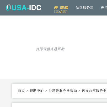
云·国际
站群服务器
香
[享优惠]
解决方案
通用
产品中心
服务
公司介绍
资讯中
通用解决方案
服务器租用
免备案高速直连
帮助中心
全
可根据具体需求和用例进行选择
加
台湾云服务器帮助
云服务器
Openstack KVM架构
度
行业解决方案
高防服务器
弹性防护
针对热门行业打造的高效方案
服务器托管
T3+高配机房
数
机柜租用
支持定制
首页
>
帮助中心
>
台湾云服务器帮助
>
选择台湾服务器
同
大