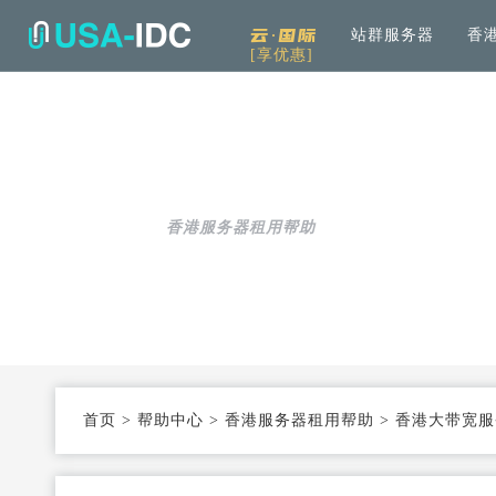
云·国际
站群服务器
香
[享优惠]
解决方案
通用
产品中心
服务
公司介绍
资讯中
通用解决方案
服务器租用
免备案高速直连
帮助中心
全
可根据具体需求和用例进行选择
加
香港服务器租用帮助
云服务器
Openstack KVM架构
度
行业解决方案
高防服务器
弹性防护
针对热门行业打造的高效方案
服务器托管
T3+高配机房
数
机柜租用
支持定制
首页
>
帮助中心
>
香港服务器租用帮助
>
香港大带宽服
同
大