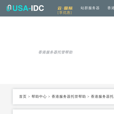
云·国际
站群服务器
香
[享优惠]
解决方案
通用
产品中心
服务
公司介绍
资讯中
通用解决方案
服务器租用
免备案高速直连
帮助中心
全
可根据具体需求和用例进行选择
加
香港服务器托管帮助
云服务器
Openstack KVM架构
度
行业解决方案
高防服务器
弹性防护
针对热门行业打造的高效方案
服务器托管
T3+高配机房
数
机柜租用
支持定制
首页
>
帮助中心
>
香港服务器托管帮助
>
香港服务器托
同
大