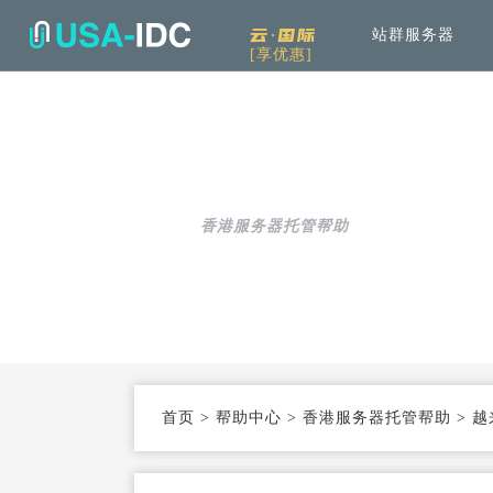
云·国际
站群服务器
[享优惠]
解决方案
通
产品中心
服
公司介绍
资讯中
通用解决方案
服务器租用
免备案高速直连
帮助中心
可根据具体需求和用例进行选择
香港服务器托管帮助
云服务器
Openstack KVM架构
行业解决方案
高防服务器
弹性防护
针对热门行业打造的高效方案
服务器托管
T3+高配机房
机柜租用
支持定制
首页
>
帮助中心
>
香港服务器托管帮助
>
越