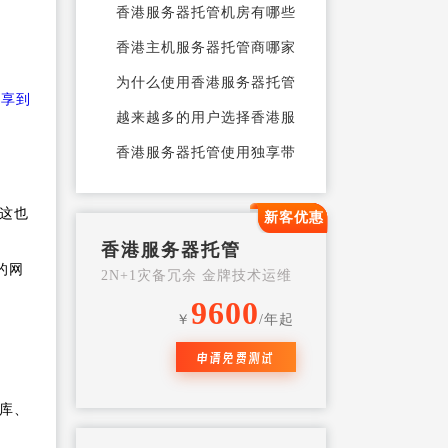
香港服务器托管机房有哪些
荷兰服务器
香港主机服务器托管商哪家
好
为什么使用香港服务器托管
分享到
越来越多的用户选择香港服
务器开始托管服
香港服务器托管使用独享带
宽有什么优势
香港服务器托管有什么好处
这也
新客优惠
香港服务器托管的作用是什
香港服务器托管
么？
国外服务器托管应该注意什
的网
2N+1灾备冗余 金牌技术运维
么
托管机房为什么首选香港机
9600
￥
/年起
房
找不到优质香港机房托管服
申请免费测试
务器？这里有一
香港服务器托管要如何选择
机房
香港机房托管服务器需要注
库、
意哪些问题
托管香港服务器的时候运维