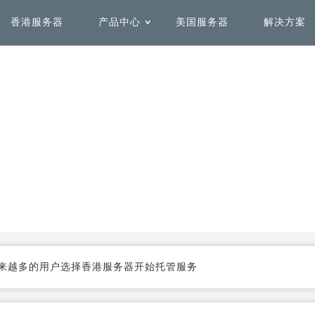
香港服务器
产品中心
美国服务器
解决方案
用解决方案
务器租用
Solutions by Use Case
Delicated Hosting
心
机房介绍
全球加速解决方案
安全防护解决方案
香港服务器
美国服务器
加快全球范围内访问网络速
快速、弹性、高效的一站式全
度，不受域名注册地影响
栈互联网业务安全方案
日本服务器
台湾服务器
菲律宾服务器
澳洲服务器
数据容灾解决方案
更多解决方案
来越多的用户选择香港服务器开始托管服务
同时保证安全和灵活性，优化
联系专业SAP架构团队为您定
大流量下的性能表现
制专属解决方案
法国服务器
英国服务器