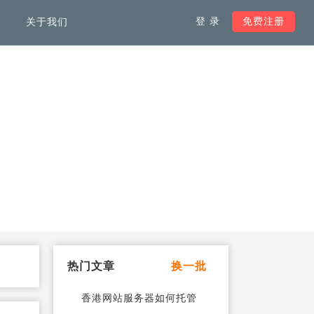
登 录
免费注册
关于我们
服务支持
负载均衡解决方案
韩国服务器
加快全球范围内访问网络速
度，不受域名注册地限制
马来西亚服务器
加拿大服务器
热门文章
换一批
德国服务器
香港网站服务器如何托管