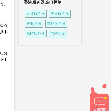
香港服务器热门标签
团队都扮演了什
间。
托管香港服务器多少钱一
年，怎么选择机房
香港服务器托管选择什么样
香港服务器
美国服务器
的机房更放心
托管香港服务器的时候机房
云服务器
海外服务器
过锁
的基础设施有多
托管服务器要选择什么样的
数据中
高防服务器
网站建设
机房比较好
过锁
数据中