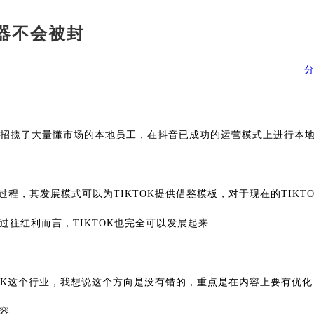
务器不会被封
TikTok跨境电商
新加坡服务器
国家招揽了大量懂市场的本地员工，在抖音已成功的运营模式上进行本
程，其发展模式可以为TIKTOK提供借鉴模板，对于现在的TIKTO
往红利而言，TIKTOK也完全可以发展起来
TOK这个行业，我想说这个方向是没有错的，重点是在内容上要有优化
容