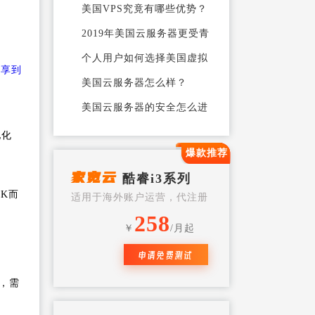
云服务器
美国VPS究竟有哪些优势？
荷兰服务器
2019年美国云服务器更受青
睐
个人用户如何选择美国虚拟
分享到
主机
美国云服务器怎么样？
美国云服务器的安全怎么进
行维护？
美国云服务器的价格怎么计
地化
算
爆款推荐
如何合理选择美国主机空间?
家宽云
酷睿i3系列
租用美国云之前要考虑的三
K而
适用于海外账户运营，代注册
个问题
美国云服务器租用多少钱？
258
￥
/月起
全网最热！海外静态住宅IP
VPS哪家有？
申请免费测试
如何选择ChatGPT可用的原
生IP云服务器/VP
租用美国云服务器要注意哪
，需
些细节，美国云
美国住宅静态ip哪里买，多