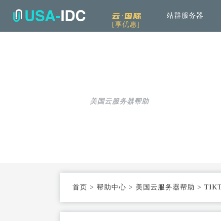
云·国际
站群服务器
[享优惠]
解决方案
通
产品中心
服
公司介绍
资讯中
通用解决方案
服务器租用
免备案高速直连
帮助中心
可根据具体需求和用例进行选择
美国云服务器帮助
云服务器
Openstack KVM架构
行业解决方案
高防服务器
弹性防护
针对热门行业打造的高效方案
服务器托管
T3+高配机房
机柜租用
支持定制
首页
>
帮助中心
>
美国云服务器帮助
>
TI