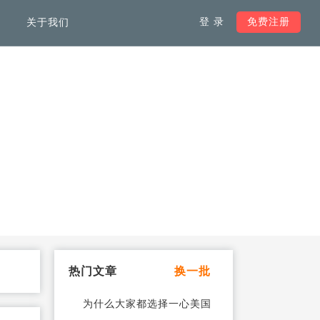
登 录
免费注册
关于我们
服务支持
负载均衡解决方案
韩国服务器
加快全球范围内访问网络速
度，不受域名注册地限制
马来西亚服务器
加拿大服务器
热门文章
换一批
德国服务器
为什么大家都选择一心美国