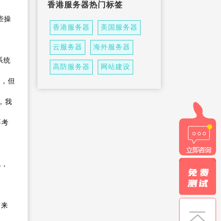
香港服务器热门标签
少钱？
ChatGPT保号指南！如果你
些操
的账号还没被封，
搭建自己的专属原生独享
香港服务器
美国服务器
TikTok节点服务器
TikTok直播专线搭建！云服
云服务器
海外服务器
务器搭建tiktok
系统
租用美国家宽云如何检测IP
高防服务器
网站建设
号，但
，我
要考
流，
出来