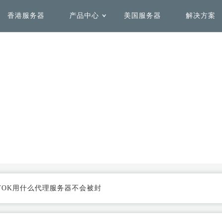
香港服务器
产品中心
美国服务器
解决方案
用解决方案
务器租用
Solutions by Use Case
Delicated Hosting
心
机房介绍
全球加速解决方案
安全防护解决方案
香港服务器
美国服务器
加快全球范围内访问网络速
快速、弹性、高效的一站式全
度，不受域名注册地影响
栈互联网业务安全方案
日本服务器
台湾服务器
菲律宾服务器
澳洲服务器
数据容灾解决方案
更多解决方案
KTOK用什么代理服务器不会被封
同时保证安全和灵活性，优化
联系专业SAP架构团队为您定
大流量下的性能表现
制专属解决方案
法国服务器
英国服务器