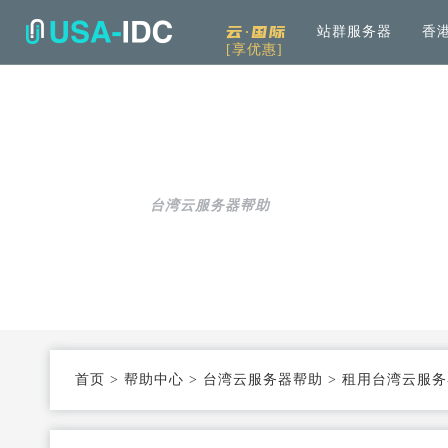
云·国际
站群服务器
香
[享优惠]
解决方案
通用
产品中心
服务
公司介绍
资讯中
通用解决方案
服务器租用
免备案高速直连
帮助中心
全
可根据具体需求和用例进行选择
加
台湾云服务器帮助
云服务器
Openstack KVM架构
度
行业解决方案
高防服务器
弹性防护
针对热门行业打造的高效方案
服务器托管
T3+高配机房
数
机柜租用
支持定制
首页
>
帮助中心
>
台湾云服务器帮助
>
租用台湾云服务
同
大