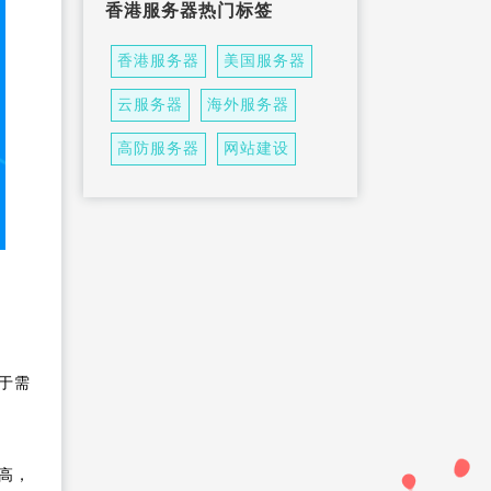
香港服务器热门标签
应用优势
怎么区分香港VPS主机与独
立香港服务器？
什么是外贸VPS主机及特
香港服务器
美国服务器
点？
企业购买云服务的那些坑 其
云服务器
海外服务器
实不用自己再来
为什么VPS服务器在国内如
高防服务器
网站建设
此受欢迎？
于需
高，