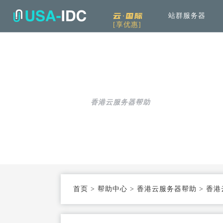
云·国际
站群服务器
[享优惠]
解决方案
通
产品中心
服
公司介绍
资讯中
通用解决方案
服务器租用
免备案高速直连
帮助中心
可根据具体需求和用例进行选择
香港云服务器帮助
云服务器
Openstack KVM架构
行业解决方案
高防服务器
弹性防护
针对热门行业打造的高效方案
服务器托管
T3+高配机房
机柜租用
支持定制
首页
>
帮助中心
>
香港云服务器帮助
>
香港