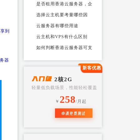
用哪个比较好
是否租用香港云服务器，企
业还要看自身
荷兰服务器
选择云主机要考量哪些因
素？
云服务器有哪些用途
分享到
云主机和VPS有什么区别
如何判断香港云服务器可支
持网站同时多少
划重点：做到这两条就能租
务器
到优质香港云
新客优惠
vps主机如何选择?
入门级
2核2G
香港云服务器租用如何选
轻量低负载场景，性能轻松覆盖
择？
香港云虚拟主机与香港云服
258
务器的区别
￥
/月起
香港云服务器怎么样？
申请免费测试
云服务器问题大汇总
简述云服务器的四大应用
香港云服务器对电子商务的