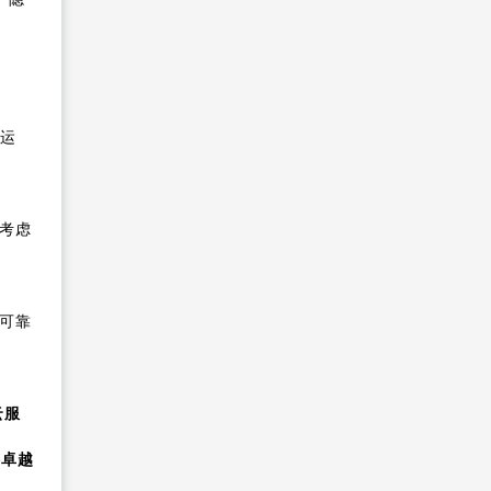
定运
考虑
可靠
云服
供卓越