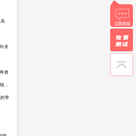
供高
向全
有效
专线，
器的带
户隐