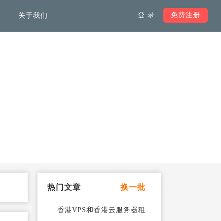
登 录
免费注册
关于我们
服务支持
负载均衡解决方案
韩国服务器
加快全球范围内访问网络速
度，不受域名注册地限制
马来西亚服务器
加拿大服务器
热门文章
换一批
德国服务器
香港VPS和香港云服务器租