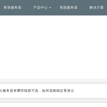
香港服务器
产品中心
美国服务器
解决方案
用解决方案
务器租用
Solutions by Use Case
Delicated Hosting
心
机房介绍
全球加速解决方案
安全防护解决方案
香港服务器
美国服务器
加快全球范围内访问网络速
快速、弹性、高效的一站式全
度，不受域名注册地影响
栈互联网业务安全方案
日本服务器
台湾服务器
菲律宾服务器
澳洲服务器
数据容灾解决方案
更多解决方案
云服务器有哪些线路可选，如何选购稳定香港云
同时保证安全和灵活性，优化
联系专业SAP架构团队为您定
大流量下的性能表现
制专属解决方案
法国服务器
英国服务器