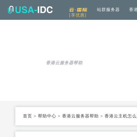
云·国际
站群服务器
香
[享优惠]
解决方案
通用
产品中心
服务
公司介绍
资讯中
通用解决方案
服务器租用
免备案高速直连
帮助中心
全
可根据具体需求和用例进行选择
加
香港云服务器帮助
云服务器
Openstack KVM架构
度
行业解决方案
高防服务器
弹性防护
针对热门行业打造的高效方案
服务器托管
T3+高配机房
数
机柜租用
支持定制
首页
>
帮助中心
>
香港云服务器帮助
>
香港云主机怎么
同
大