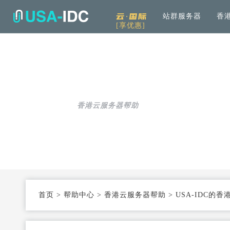
云·国际
站群服务器
香
[享优惠]
解决方案
通用
产品中心
服务
公司介绍
资讯中
通用解决方案
服务器租用
免备案高速直连
帮助中心
全
可根据具体需求和用例进行选择
加
香港云服务器帮助
云服务器
Openstack KVM架构
度
行业解决方案
高防服务器
弹性防护
针对热门行业打造的高效方案
服务器托管
T3+高配机房
数
机柜租用
支持定制
首页
>
帮助中心
>
香港云服务器帮助
>
USA-IDC的
同
大