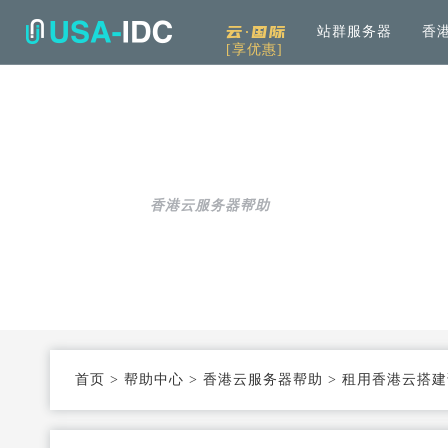
云·国际
站群服务器
香
[享优惠]
解决方案
通用
产品中心
服务
公司介绍
资讯中
通用解决方案
服务器租用
免备案高速直连
帮助中心
全
可根据具体需求和用例进行选择
加
香港云服务器帮助
云服务器
Openstack KVM架构
度
行业解决方案
高防服务器
弹性防护
针对热门行业打造的高效方案
服务器托管
T3+高配机房
数
机柜租用
支持定制
首页
>
帮助中心
>
香港云服务器帮助
>
租用香港云搭建
同
大