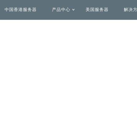
中国香港服务器
产品中心
美国服务器
解决
用解决方案
务器租用
Solutions by Use Case
Delicated Hosting
心
机房介绍
全球加速解决方案
安全防护解决方案
中国香港服务器
美国服务器
加快全球范围内访问网络速
快速、弹性、高效的一站式全
度，不受域名注册地影响
栈互联网业务安全方案
日本服务器
中国台湾服务器
柬埔寨服务器
菲律宾服务器
数据容灾解决方案
更多解决方案
同时保证安全和灵活性，优化
联系专业SAP架构团队为您定
大流量下的性能表现
制专属解决方案
加拿大服务器
法国服务器