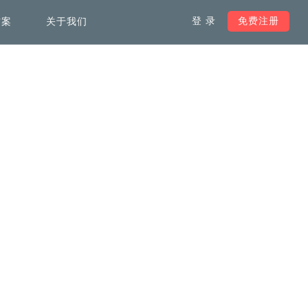
登 录
免费注册
方案
关于我们
服务支持
负载均衡解决方案
韩国服务器
加快全球范围内访问网络速
度，不受域名注册地限制
马来西亚服务器
澳洲服务器
英国服务器