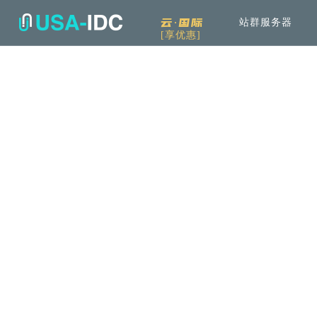
云·国际
站群服务器
[享优惠]
解决方案
通
产品中心
服
公司介绍
资讯中
通用解决方案
服务器租用
免备案高速直连
可根据具体需求和用例进行选择
云服务器
Openstack KVM架构
行业解决方案
高防服务器
弹性防护
针对热门行业打造的高效方案
服务器托管
T3+高配机房
机柜租用
支持定制