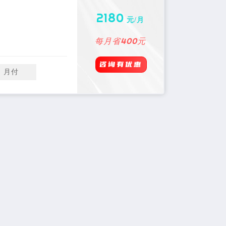
2180
元/月
每月省400元
咨询有优惠
月付