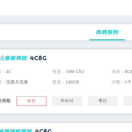
德国服务器
TikTok跨境电商
商务系列
荷兰服务器
直连网络
埔寨服务器
4C8G
U：
4C
带宽：
10M CN2
内存：
8G
量：
无限月流量
硬盘：
240GB
IP数：
1个
付周期
年付
半年付
季付
来西亚服务器
4C8G