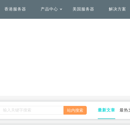
香港服务器
产品中心
美国服务器
解决方案
用解决方案
务器租用
Solutions by Use Case
Delicated Hosting
心
机房介绍
全球加速解决方案
安全防护解决方案
香港服务器
美国服务器
加快全球范围内访问网络速
快速、弹性、高效的一站式全
度，不受域名注册地影响
栈互联网业务安全方案
日本服务器
台湾服务器
菲律宾服务器
澳洲服务器
数据容灾解决方案
更多解决方案
同时保证安全和灵活性，优化
联系专业SAP架构团队为您定
最新文章
最热
大流量下的性能表现
制专属解决方案
法国服务器
英国服务器