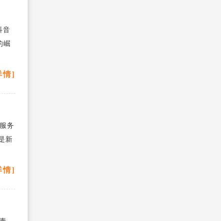
抖音
的崛
详情]
服务
是新
详情]