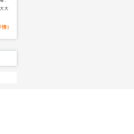
毒、
大大
详情]
元试用