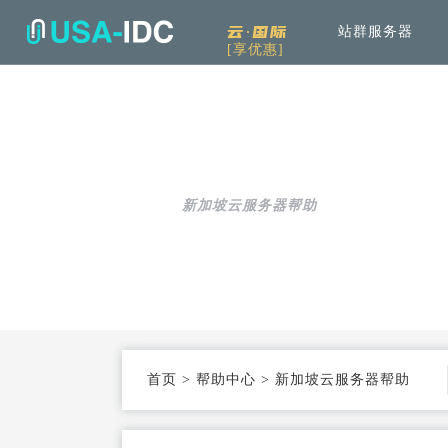
云·国际
站群服务器
[享优惠]
解决方案
通
产品中心
服
公司介绍
资讯中
通用解决方案
服务器租用
免备案高速直连
帮助中心
可根据具体需求和用例进行选择
新加坡云服务器帮助
云服务器
Openstack KVM架构
行业解决方案
高防服务器
弹性防护
针对热门行业打造的高效方案
服务器托管
T3+高配机房
机柜租用
支持定制
首页
>
帮助中心
>
新加坡云服务器帮助