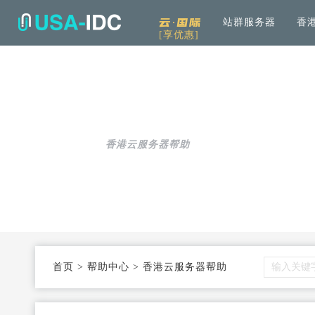
云·国际
站群服务器
香
[享优惠]
解决方案
通用
产品中心
服务
公司介绍
资讯中
通用解决方案
服务器租用
免备案高速直连
帮助中心
全
可根据具体需求和用例进行选择
加
香港云服务器帮助
云服务器
Openstack KVM架构
度
行业解决方案
高防服务器
弹性防护
针对热门行业打造的高效方案
服务器托管
T3+高配机房
数
机柜租用
支持定制
首页
>
帮助中心
>
香港云服务器帮助
同
大